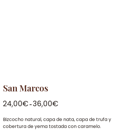
San Marcos
Rango
24,00
€
36,00
€
-
de
precios:
Bizcocho natural, capa de nata, capa de trufa y
desde
cobertura de yema tostada con caramelo.
24,00€