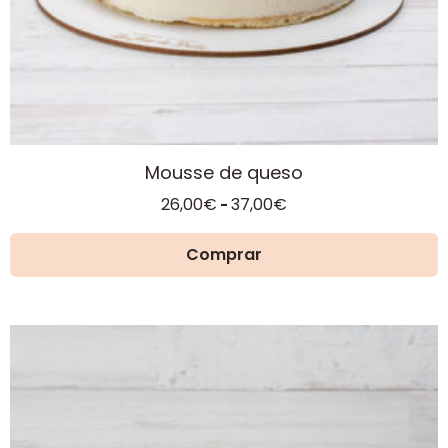
página
de
producto
Mousse de queso
Rango
26,00
€
37,00
€
-
de
precios:
Comprar
desde
26,00€
hasta
37,00€
Este
producto
tiene
múltiples
variantes.