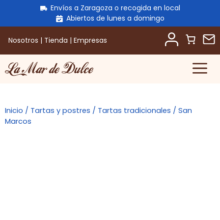
Envíos a Zaragoza o recogida en local
Abiertos de lunes a domingo
Nosotros
|
Tienda
|
Empresas
M
Saltar
al
contenido
Inicio
/
Tartas y postres
/
Tartas tradicionales
/ San
Marcos