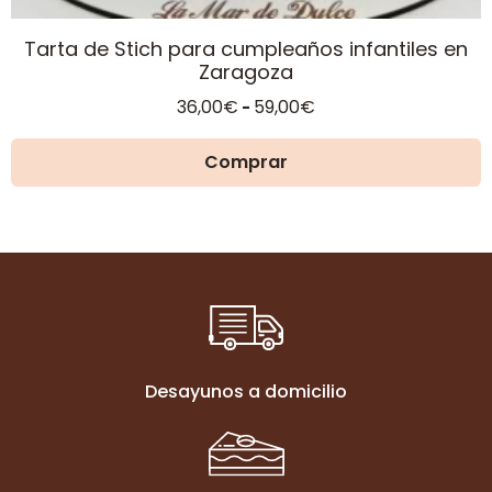
Tarta de Stich para cumpleaños infantiles en
Zaragoza
Rango
36,00
€
59,00
€
-
de
precios:
Comprar
desde
36,00€
hasta
59,00€
Desayunos a domicilio