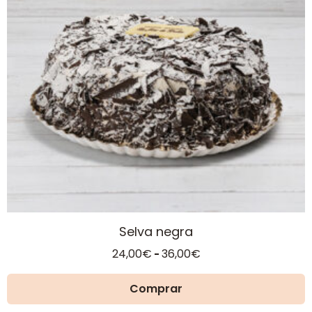
Las
opciones
se
pueden
elegir
en
la
página
de
producto
Selva negra
Rango
24,00
€
36,00
€
-
de
precios:
Comprar
desde
24,00€