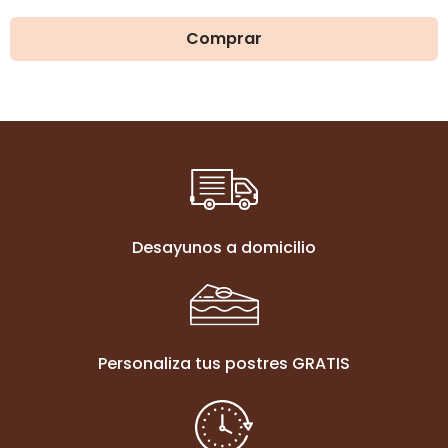
de
precios:
Comprar
desde
15,50€
hasta
27,00€
Desayunos a domicilio
Personaliza tus postres GRATIS