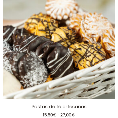
tiene
múltiples
variantes.
Las
opciones
se
pueden
elegir
en
la
página
de
producto
Pastas de té artesanas
Rango
15,50
€
27,00
€
-