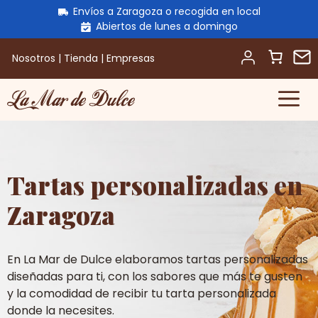
Envíos a Zaragoza o recogida en local
Abiertos de lunes a domingo
Nosotros
|
Tienda
|
Empresas
M
Saltar
al
contenido
Tartas personalizadas en
Zaragoza
En La Mar de Dulce elaboramos tartas personalizadas
diseñadas para ti, con los sabores que más te gusten
y la comodidad de recibir tu tarta personalizada
donde la necesites.