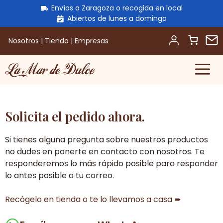
Envíos a Zaragoza o recogida en local
Abiertos de lunes a domingo
Nosotros
|
Tienda
|
Empresas
M
Saltar
al
contenido
Solicita el pedido ahora.
Si tienes alguna pregunta sobre nuestros productos
no dudes en ponerte en contacto con nosotros. Te
responderemos lo más rápido posible para responder
lo antes posible a tu correo.
Recógelo en tienda o te lo llevamos a casa ➠