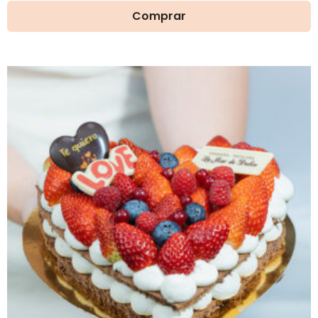
precios:
Comprar
desde
24,00€
hasta
36,00€