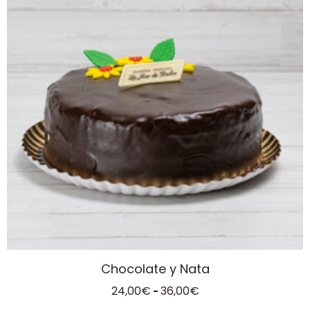
múltiples
variantes.
Las
opciones
se
pueden
elegir
en
la
página
de
producto
Chocolate y Nata
Rango
24,00
€
36,00
€
-
de