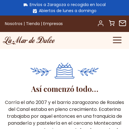
Envíos a Zaragoza o recogida en local
Abiertos de lunes a domingo
Nosotros
|
Tienda
|
Empresas
M
Saltar
al
contenido
Así comenzó todo…
Corría el año 2007 y el barrio zaragozano de Rosales
del Canal estaba en pleno crecimiento. Ecaterina
trabajaba por aquel entonces en una franquicia de
panadería y pastelería en el cercano Montecanal