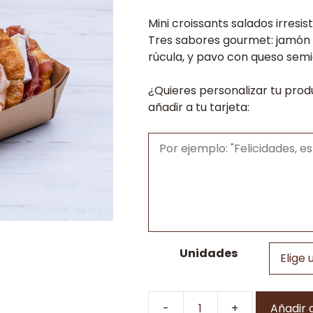
precio
Mini croissants salados irresi
desde
Tres sabores gourmet: jamón y
21,00
rúcula, y pavo con queso semicu
hasta
42,00
¿Quieres personalizar tu prod
añadir a tu tarjeta:
Unidades
Añadir a