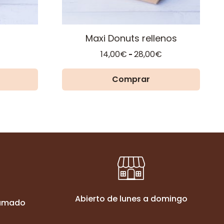
en
la
página
Maxi Donuts rellenos
de
Rango
Rango
14,00
€
28,00
€
-
producto
de
de
precios:
precios:
Comprar
desde
desde
12,00€
14,00€
hasta
hasta
25,00€
28,00€
Abierto de lunes a domingo
ramado