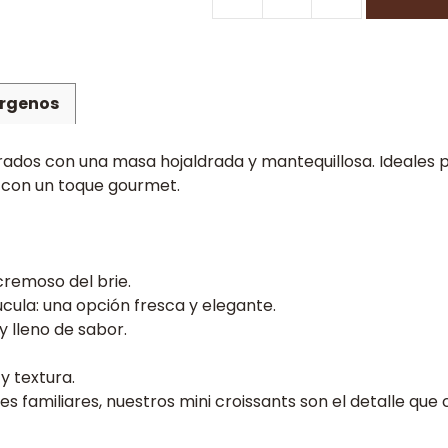
Mini
croissant
salados
cantidad
érgenos
orados con una masa hojaldrada y mantequillosa. Ideales 
 con un toque gourmet.
cremoso del brie.
ula: una opción fresca y elegante.
y lleno de sabor.
y textura.
 familiares, nuestros mini croissants son el detalle que