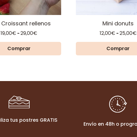
en
la
página
 Croissant rellenos
Mini donuts
de
Rango
19,00
€
29,00
€
12,00
€
25,00
€
-
-
producto
de
precios:
Comprar
Comprar
desde
19,00€
hasta
29,00€
liza tus postres GRATIS
Envío en 48h o prog