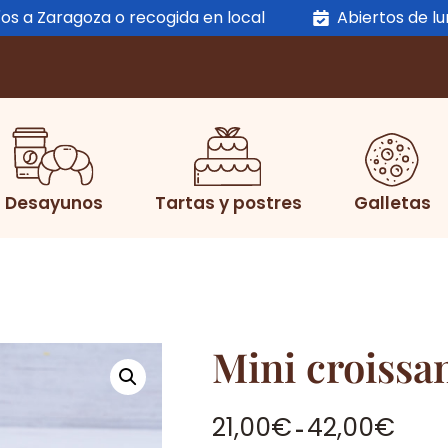
os a Zaragoza o recogida en local
Abiertos de l
Desayunos
Tartas y postres
Galletas
Mini croissa
Rang
21,00
€
42,00
€
-
de