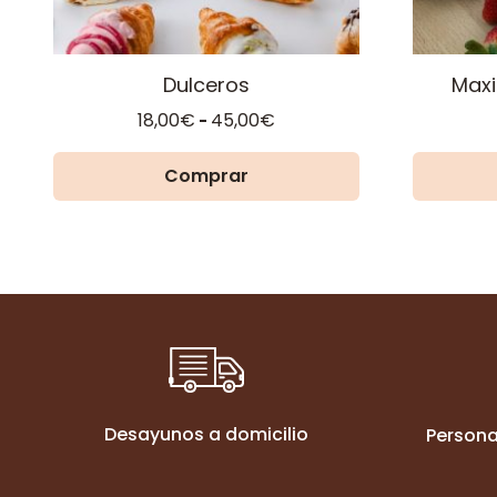
en
en
la
la
página
página
Dulceros
Maxi
de
de
Rango
18,00
€
45,00
€
-
producto
producto
de
precios:
Comprar
desde
18,00€
hasta
45,00€
Desayunos a domicilio
Persona