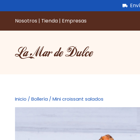
Enví
Nosotros
|
Tienda
|
Empresas
Saltar
al
contenido
Inicio
/
Bollería
/ Mini croissant salados