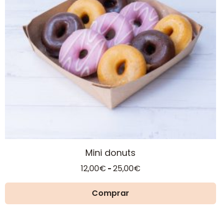
opciones
se
pueden
elegir
en
la
página
de
producto
Mini donuts
Rango
12,00
€
25,00
€
-
de
precios:
Comprar
desde
12,00€
hasta