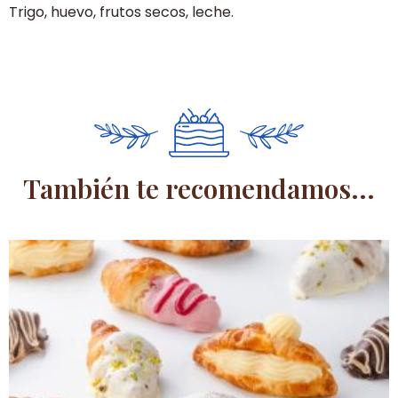
Trigo, huevo, frutos secos, leche.
También te recomendamos...
Este
producto
tiene
múltiples
variantes.
Las
opciones