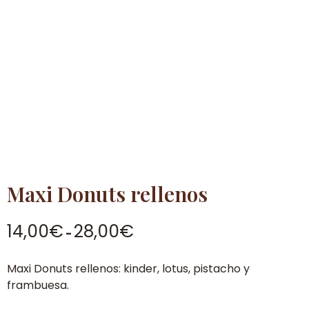
Maxi Donuts rellenos
Rango
14,00
€
28,00
€
-
de
precios:
Maxi Donuts rellenos: kinder, lotus, pistacho y
desde
frambuesa.
14,00€
hasta