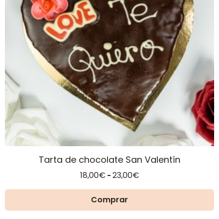
Las
opciones
se
pueden
elegir
en
la
página
de
producto
Tarta de chocolate San Valentín
Rango
18,00
€
23,00
€
-
de
precios:
Comprar
desde
18,00€