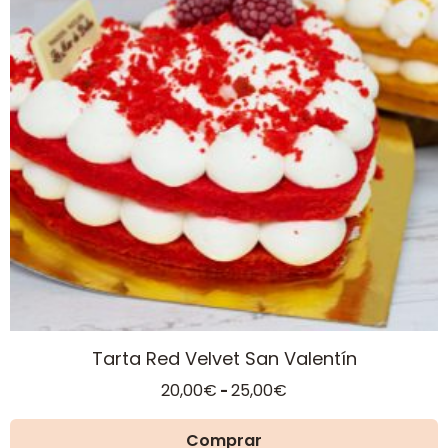
variantes.
Las
opciones
se
pueden
elegir
en
la
página
de
producto
Tarta Red Velvet San Valentín
Rango
20,00
€
25,00
€
-
de
precios:
Comprar
desde