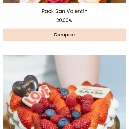
Pack San Valentín
20,00
€
Comprar
Este
producto
tiene
múltiples
variantes.
Las
opciones
se
pueden
elegir
en