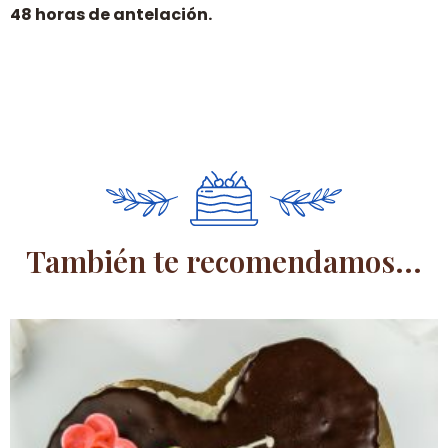
48 horas de antelación.
También te recomendamos...
Este
producto
tiene
múltiples
variantes.