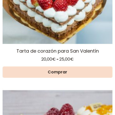
la
página
de
producto
Tarta de corazón para San Valentín
Rango
20,00
€
25,00
€
-
de
precios:
Comprar
desde
20,00€
hasta
25,00€
Este
producto
tiene
múltiples