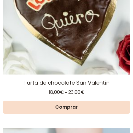
se
pueden
elegir
en
la
página
de
producto
Tarta de chocolate San Valentín
Rango
18,00
€
23,00
€
-
de
precios:
Comprar
desde
18,00€
hasta
23,00€
Este