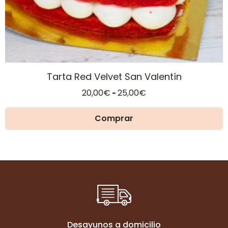
de
producto
Tarta Red Velvet San Valentín
Rango
20,00
€
25,00
€
-
de
precios:
Comprar
desde
20,00€
hasta
25,00€
Desayunos a domicilio