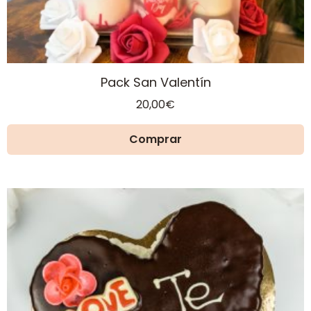
Pack San Valentín
20,00
€
Comprar
Este
producto
tiene
múltiples
variantes.
Las
opciones