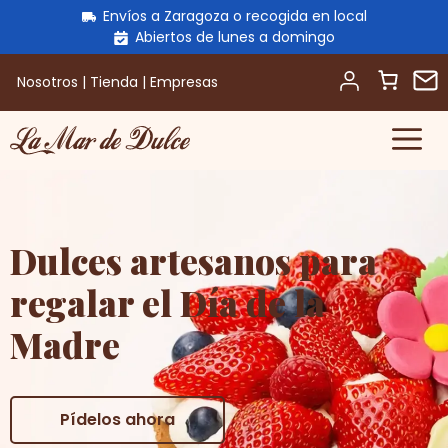
Envíos a Zaragoza o recogida en local
Abiertos de lunes a domingo
Nosotros
|
Tienda
|
Empresas
M
Saltar
al
contenido
Dulces artesanos para
regalar el Día de la
Madre
Pídelos ahora