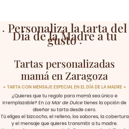
Personaliza la tarta del
Día de la Madre a tu
✦
gusto
✦
Tartas personalizadas
mamá en Zaragoza
TARTA CON MENSAJE ESPECIAL EN EL DÍA DE LA MADRE
✦
✦
¿Quieres que tu regalo para mamá sea único e
irremplazable? En
La Mar de Dulce
tienes la opción de
diseñar su tarta desde cero.
Tú eliges el bizcocho, el relleno, los sabores, la cobertura
y el mensaje que quieres transmitir a tu madre.