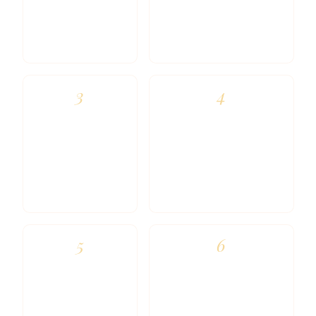
BIZCOCHO
RELLENO
Natural o
Nata, trufa o
chocolate
crema
3
4
SABOR
SABOR EXTRA
EXTRA
RELLENO
BIZCOCHO
Oreo, pistacho,
Fresa, limón,
avellana…
Kinder, Lotus…
5
6
ELIGE LA
DECORACIONES
COBERTURA
Y MENSAJE
Buttercream,
Con su nombre o