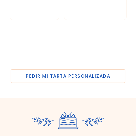
fondant,
lo que quieras
chocolate…
Si quieres que el regalo sea de verdad especial,
diseña su tarta desde cero. Tú eliges cada detalle y
nosotros lo preparamos y te lo llevamos a
Zaragoza cuando lo necesites.
PEDIR MI TARTA PERSONALIZADA