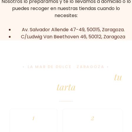
Nosotros lo preparamos y te lo llevamos a domicilio o lo
puedes recoger en nuestras tiendas cuando lo
necesites:
Av. Salvador Allende 47-49, 50015, Zaragoza.
C/Ludwig Van Beethoven 46, 50012, Zaragoza
LA MAR DE DULCE · ZARAGOZA
6 pasos para personalizar
tu
tarta
1
2
ELIGE EL
ELIGE EL