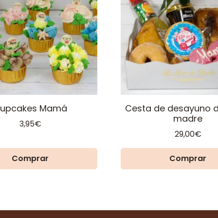
upcakes Mamá
Cesta de desayuno d
madre
3,95
€
29,00
€
Comprar
Comprar