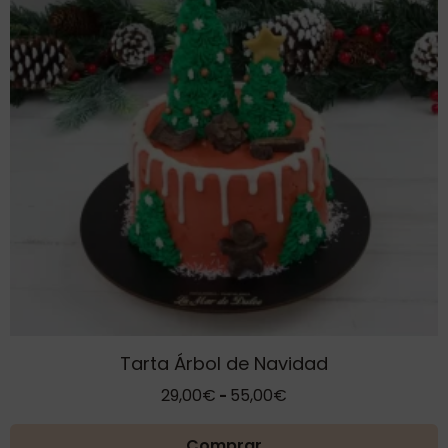
variantes.
Las
opciones
se
pueden
elegir
en
la
página
de
producto
Tarta Árbol de Navidad
Rango
29,00
€
55,00
€
-
de
precios:
Comprar