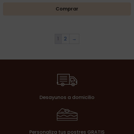
precios:
Comprar
desde
21,00€
hasta
32,00€
1
2
→
Desayunos a domicilio
Personaliza tus postres GRATIS