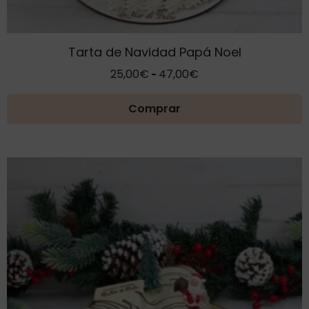
Tarta de Navidad Papá Noel
Rango
25,00
€
47,00
€
-
de
precios:
Comprar
desde
25,00€
hasta
47,00€
Este
producto
tiene
múltiples
variantes.
Las
opciones
se
pueden