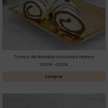
elegir
en
la
página
de
producto
Tronco de Navidad chocolate blanco
Rango
20,00
€
31,00
€
-
de
precios:
Comprar
desde
20,00€
hasta
31,00€
Este
producto
tiene