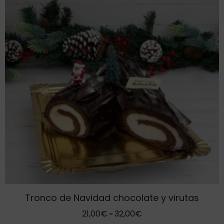
múltiples
variantes.
Las
opciones
se
pueden
elegir
en
la
página
de
producto
Tronco de Navidad chocolate y virutas
Rango
21,00
€
32,00
€
-
de