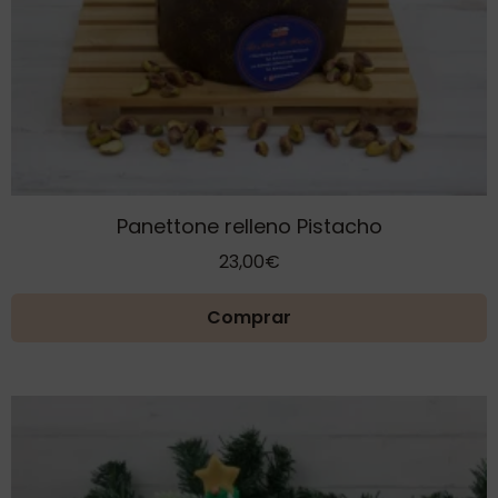
Panettone relleno Pistacho
23,00
€
Comprar
Este
producto
tiene
múltiples