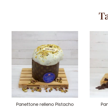
T
Panettone relleno Pistacho
Pan