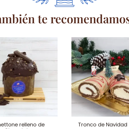
ambién te recomendamos.
Este
producto
tiene
múltiples
variantes.
Las
opciones
se
pueden
elegir
en
la
página
ettone relleno de
Tronco de Navidad 