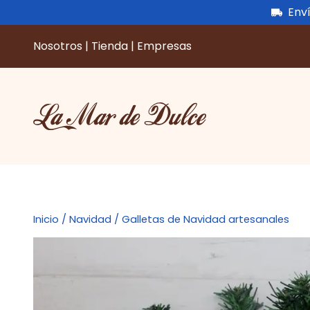
Enví
Nosotros
|
Tienda
|
Empresas
Saltar
al
contenido
Inicio
/
Navidad
/ Galletas de Navidad artesanales