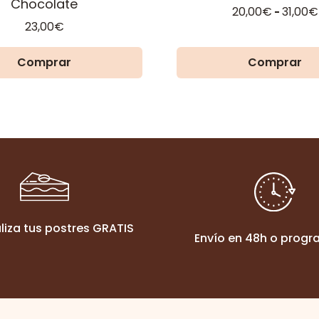
de
Chocolate
20,00
€
31,00
€
-
producto
23,00
€
Comprar
Comprar
liza tus postres GRATIS
Envío en 48h o prog