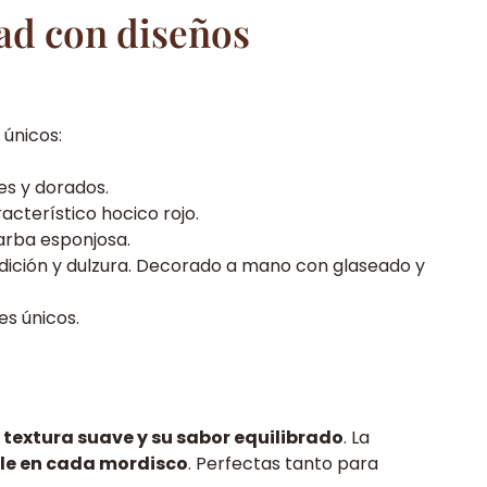
ad con diseños
únicos:
es y dorados.
acterístico hocico rojo.
barba esponjosa.
ición y dulzura. Decorado a mano con glaseado y
es únicos.
u
textura suave y su sabor equilibrado
. La
ible en cada mordisco
. Perfectas tanto para