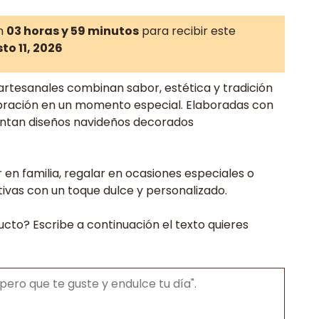
n
03 horas y 59 minutos
para recibir este
to 11, 2026
artesanales combinan sabor, estética y tradición
ebración en un momento especial. Elaboradas con
entan diseños navideños decorados
en familia, regalar en ocasiones especiales o
vas con un toque dulce y personalizado.
ucto? Escribe a continuación el texto quieres