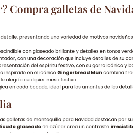
r? Compra galletas de Navid
detalle, presentando una variedad de motivos navideños 
escindible con glaseado brillante y detalles en tonos verd
antador, con una decoración que incluye detalles de su car
presentación del espíritu festivo, con su gorro icónico y 
ño inspirado en el icónico
Gingerbread Man
combina trad
de alegría cualquier mesa festiva.
ica en cada bocado, ideal para los amantes de los detall
lia
ras galletas de mantequilla para Navidad destacan por s
elicado glaseado
de azúcar crea un contraste
irresist