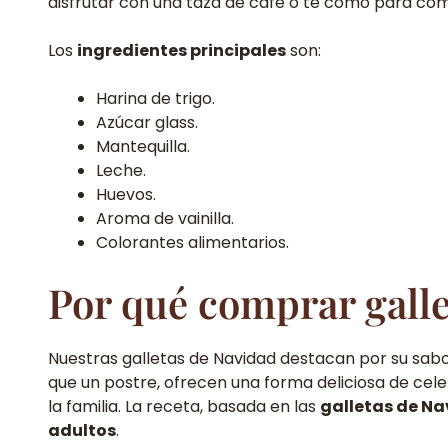
disfrutar con una taza de café o té como para comp
Los
ingredientes principales
son:
Harina de trigo.
Azúcar glass.
Mantequilla.
Leche.
Huevos.
Aroma de vainilla.
Colorantes alimentarios.
Por qué comprar galle
Nuestras galletas de Navidad destacan por su sab
que un postre, ofrecen una forma deliciosa de celeb
la familia. La receta, basada en las
galletas de N
adultos
.