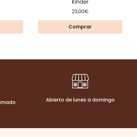
Kinder
Rango
de
23,00
€
precios:
desde
Comprar
20,00€
hasta
31,00€
Abierto de lunes a domingo
ramado