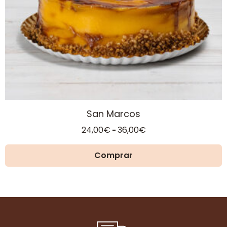
en
la
página
de
producto
San Marcos
Rango
24,00
€
36,00
€
-
de
precios:
Comprar
desde
24,00€
hasta
36,00€