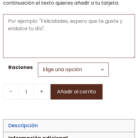
continuación el texto quieres añadir a tu tarjeta:
Raciones
Añadir al carrito
Tarta
de
frambuesa
con
chocolate
Descripción
blanco