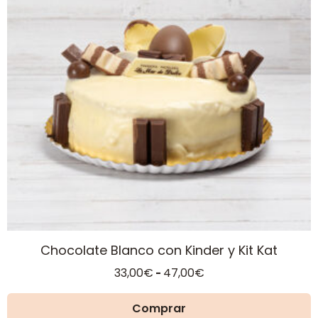
variantes.
Las
opciones
se
pueden
elegir
en
la
página
de
producto
Chocolate Blanco con Kinder y Kit Kat
Rango
33,00
€
47,00
€
-
de
precios:
Comprar
desde