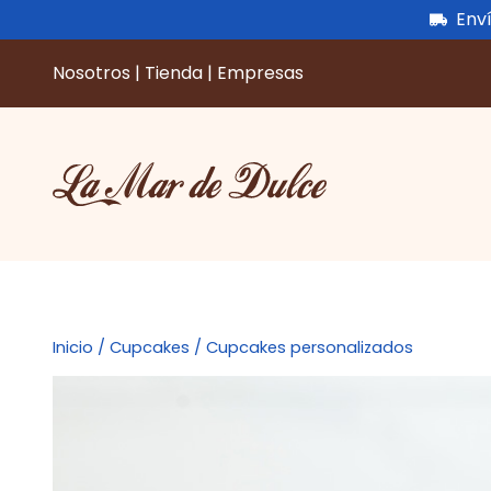
Enví
Nosotros
|
Tienda
|
Empresas
Saltar
al
contenido
Inicio
/
Cupcakes
/ Cupcakes personalizados