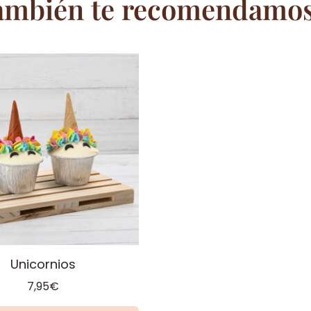
ambién te recomendamos.
Unicornios
7,95
€