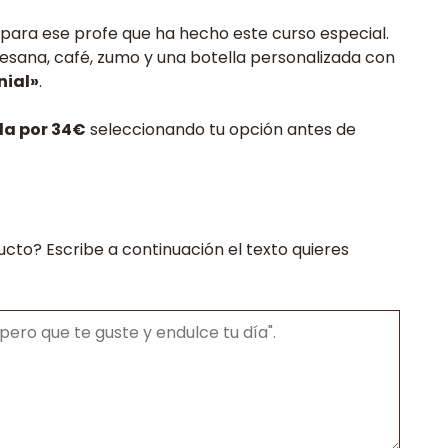
os:
para ese profe que ha hecho este curso especial.
e
rtesana, café, zumo y una botella personalizada con
0€
nial»
.
a
0€
a por 34€
seleccionando tu opción antes de
ucto? Escribe a continuación el texto quieres