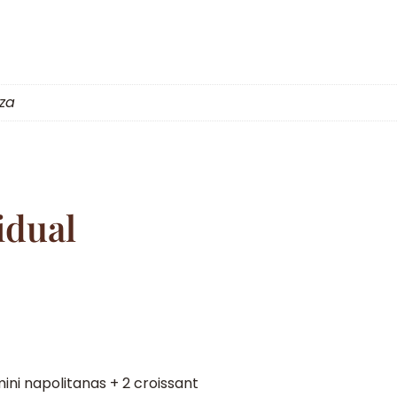
aza
idual
ini napolitanas + 2 croissant