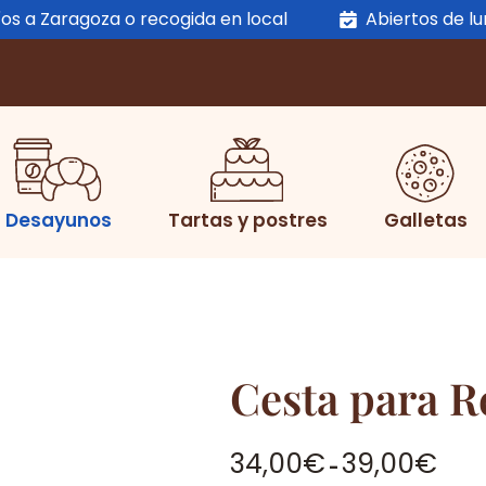
os a Zaragoza o recogida en local
Abiertos de l
Desayunos
Tartas y postres
Galletas
Cesta para Re
Rang
34,00
€
39,00
€
-
de