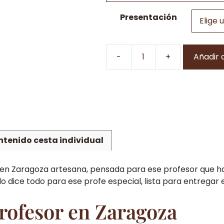
Presentación
Añadir a
Cesta
para
Regalar
a
tu
profesor
cantidad
tenido cesta individual
en Zaragoza artesana, pensada para ese profesor que ha 
o dice todo para ese profe especial, lista para entregar 
profesor en Zaragoza