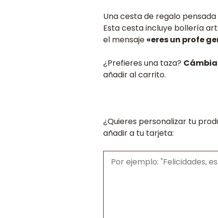
preci
Una cesta de regalo pensada 
desd
Esta cesta incluye bollería a
34,0
el mensaje
«eres un profe ge
hast
39,0
¿Prefieres una taza?
Cámbial
añadir al carrito.
¿Quieres personalizar tu prod
añadir a tu tarjeta: