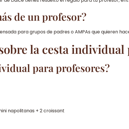
de Dulce tienes resuelto el regalo para tu profesor, entr
ás de un profesor?
pensada para grupos de padres o AMPAs que quieren hacer
obre la cesta individual
ividual para profesores?
ini napolitanas + 2 croissant