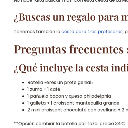
No hace falta buscar más. Con esta cesta de La Mar 
¿Buscas un regalo para m
Tenemos también la
cesta para tres profesores
, 
Preguntas frecuentes s
¿Qué incluye la cesta ind
Botella «eres un profe genial»
1 zumo + 1 café
1 pañuelo bacon y queso philadelphia
1 galleta + 1 croissant mantequilla grande
2 mini croissant chocolate con avellana + 2 m
**Opción cambiar la botella por taza: precio 34€