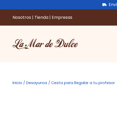
Enví
Nosotros
|
Tienda
|
Empresas
Saltar
al
contenido
Inicio
/
Desayunos
/ Cesta para Regalar a tu profesor