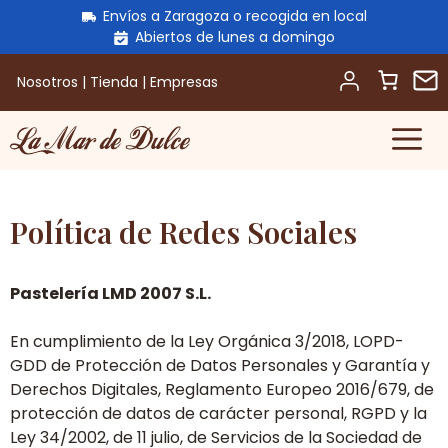
Envíos a Zaragoza o recogida en local
Abiertos de lunes a domingo
Nosotros
|
Tienda
|
Empresas
M
Saltar
al
contenido
Política de Redes Sociales
Pastelería LMD 2007 S.L.
En cumplimiento de la Ley Orgánica 3/2018, LOPD-
GDD de Protección de Datos Personales y Garantía y
Derechos Digitales, Reglamento Europeo 2016/679, de
protección de datos de carácter personal, RGPD y la
Ley 34/2002, de 11 julio, de Servicios de la Sociedad de