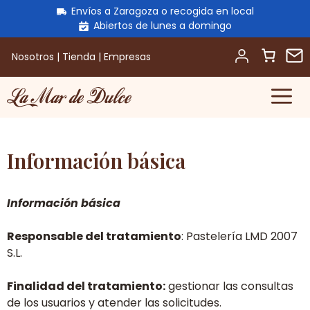
Envíos a Zaragoza o recogida en local
Abiertos de lunes a domingo
Nosotros
|
Tienda
|
Empresas
M
Saltar
al
contenido
Información básica
Información básica
Responsable del tratamiento
: Pastelería LMD 2007
S.L.
Finalidad del tratamiento:
gestionar las consultas
de los usuarios y atender las solicitudes.