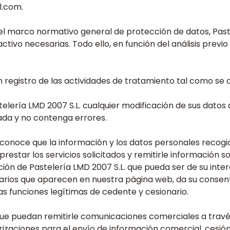
l.com.
el marco normativo general de protección de datos, Past
activo necesarias. Todo ello, en función del análisis previ
 registro de las actividades de tratamiento tal como se d
ería LMD 2007 S.L. cualquier modificación de sus datos 
ada y no contenga errores.
econoce que la información y los datos personales recogi
prestar los servicios solicitados y remitirle información 
ación de Pastelería LMD 2007 S.L. que pueda ser de su int
ularios que aparecen en nuestra página web, da su consen
las funciones legítimas de cedente y cesionario.
que puedan remitirle comunicaciones comerciales a través
rizaciones para el envío de información comercial, cesi