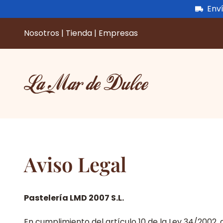
Enví
Nosotros
|
Tienda
|
Empresas
Saltar
al
contenido
Aviso Legal
Pastelería LMD 2007 S.L.
En cumplimiento del artículo 10 de la Ley 34/2002, d