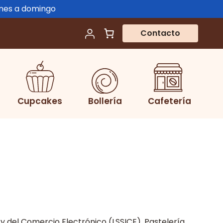
unes a domingo
Contacto
Cupcakes
Bollería
Cafetería
n y del Comercio Electrónico (LSSICE), Pastelería